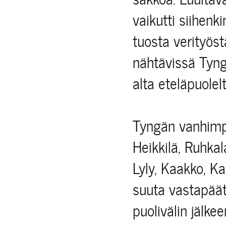
vaikutti siihenki
tuosta verityös
nähtävissä Tyng
alta eteläpuolelt
Tyngän vanhimpi
Heikkilä, Ruhkal
Lyly, Kaakko, K
suuta vastapäät
puolivälin jälke