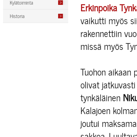
Kylätoiminta
Erkinpoika Tynk
Historia
vaikutti myös s
rakennettiin vu
missä myös Tyngä
Tuohon aikaan p
olivat jatkuvast
tynkäläinen
Nik
Kalajoen kolma
joutui maksamaa
sakkoa. Luultav