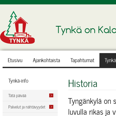
Tynkä on Kala
Etusivu
Ajankohtaista
Tapahtumat
Tynkä
Historia
Tynkä-info
Tätä päivää
Tyngänkylä on s
Palvelut ja nähtävyydet
luvulla rikas j