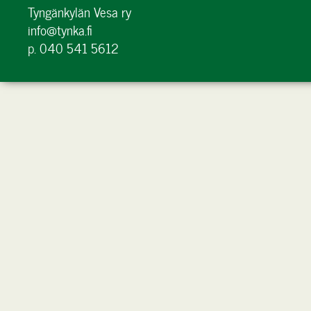
Tyngänkylän Vesa ry
info@tynka.fi
p. 040 541 5612