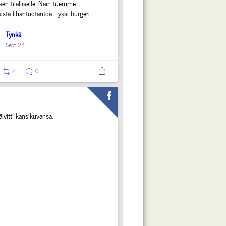
en tilalliselle. Näin tuemme
sta lihantuotantoa - yksi burgeri...
Tynkä
Sept 24
2
0
ivitti kansikuvansa.