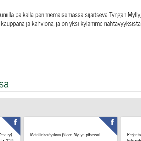
niilla paikalla perinnemaisemassa sijaitseva Tyngän Mylly,
, kauppana ja kahviona, ja on yksi kylämme nähtävyyksistä
sa
esa ry)
Metallinkeräyslava jälleen Myllyn pihassa!
Perjant
lla 22.5
kyläyhdi