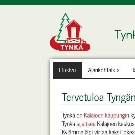
Tyn
Etusivu
Ajankohtaista
T
Tervetuloa Tyngän 
Tynkä on
Kalajoen kaupungin
ky
Tynkä
sijaitsee
Kalajoen keskus
Kylämme läpi virtaa kaksi jokea,