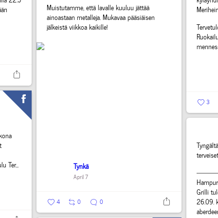
Muistutamme, että lavalle kuuluu jättää
ään
Merihein
ainoastaan metalleja.
Mukavaa pääsiäisen
jälkeistä viikkoa kaikille!
Tervetul
Ruokailu
mennes
3
kkona
t
Tyngältä
terveise
ulu
Ter...
Tynkä
———
April 7
Hampuri
Grilli t
26.09. k
4
0
0
aberdee