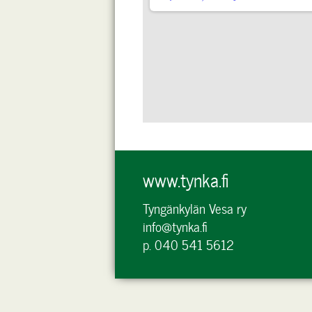
www.tynka.fi
Tyngänkylän Vesa ry
info@tynka.fi
p. 040 541 5612