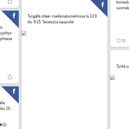
korvauks
suomalai
Tyngällä ollaan markkinatunnelmissa la 13.9.
klo 9-15. Tervetuloa kaupoille!
tu
yyditys
pihassa
10
Tynkä pä
älle
klo 15-
🍔😊