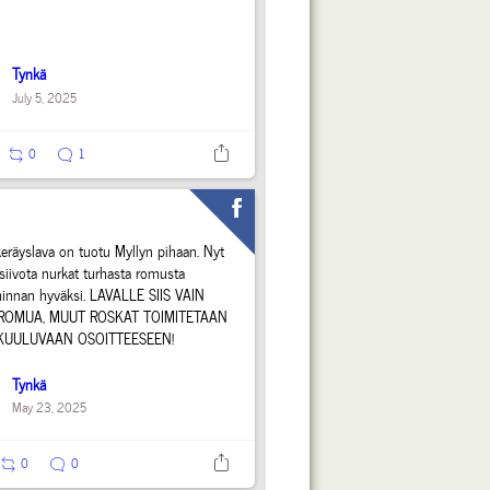
Tynkä
July 5, 2025
0
1
keräyslava on tuotu Myllyn pihaan. Nyt
siivota nurkat turhasta romusta
minnan hyväksi. LAVALLE SIIS VAIN
ROMUA, MUUT ROSKAT TOIMITETAAN
 KUULUVAAN OSOITTEESEEN!
Tynkä
May 23, 2025
0
0