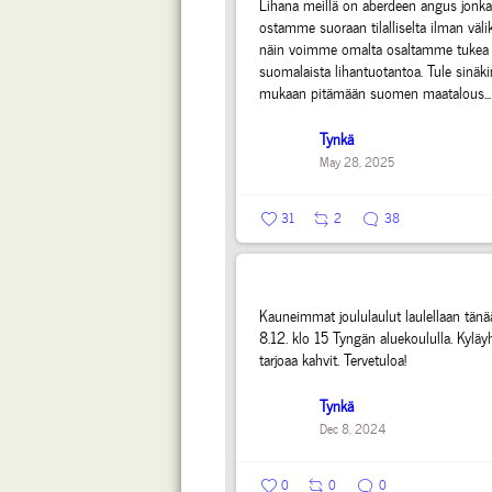
Lihana meillä on aberdeen angus jonka
ostamme suoraan tilalliselta ilman välik
näin voimme omalta osaltamme tukea
suomalaista lihantuotantoa.
Tule sinäki
mukaan pitämään suomen maatalous...
Tynkä
May 28, 2025
31
2
38
Kauneimmat joululaulut laulellaan tänä
8.12. klo 15 Tyngän aluekoululla. Kyläy
tarjoaa kahvit. Tervetuloa!
Tynkä
Dec 8, 2024
0
0
0