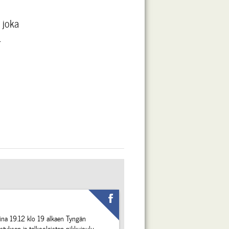
 joka
.
aina 19.12 klo 19 alkaen Tyngän
styksen ja talkoolaisten pikkujoulu