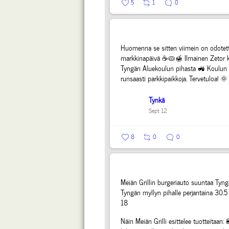
5
1
0
Huomenna se sitten viimein on odotet
markkinapäivä ☕️🥧🍯 Ilmainen Zetor k
Tyngän Aluekoulun pihasta 🚜 Koulun 
runsaasti parkkipaikkoja. Tervetuloa! 🌞
Tynkä
Sept 12
8
0
0
Meiän Grillin burgeriauto suuntaa Tyng
Tyngän myllyn pihalle perjantaina 30.5 
18
Näin Meiän Grilli esittelee tuotteitaan: