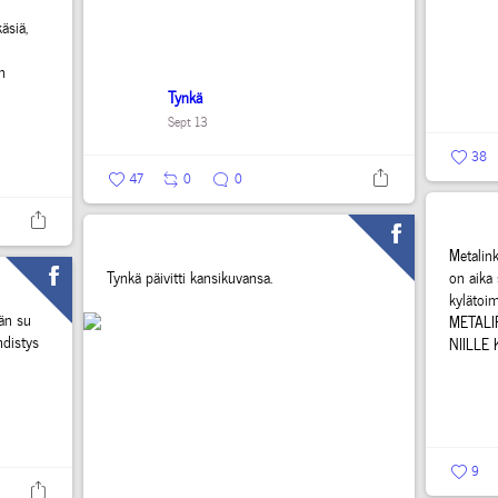
äsiä,
n
Tynkä
Sept 13
38
47
0
0
Metalin
Tynkä päivitti kansikuvansa.
on aika 
kylätoi
än su
METALI
hdistys
NIILLE
9