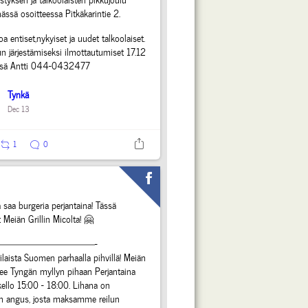
ässä osoitteessa Pitkäkarintie 2.
oa entiset,nykyiset ja uudet talkoolaiset.
n järjestämiseksi ilmottautumiset 17.12
sä Antti 044-0432477
Tynkä
Dec 13
1
0
 saa burgeria perjantaina! Tässä
t Meiän Grillin Micolta! 🤗
——————————-
laista Suomen parhaalla pihvillä! Meiän
ulee Tyngän myllyn pihaan Perjantaina
ello 15:00 - 18:00.
Lihana on
n angus, josta maksamme reilun