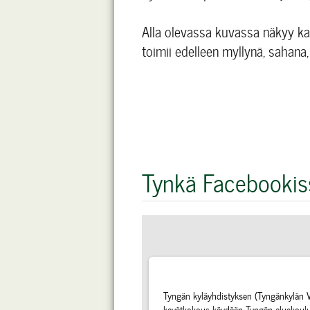
Alla olevassa kuvassa näkyy kau
toimii edelleen myllynä, sahana
Tynkä Facebookis
Tyngän kyläyhdistyksen (Tyngänkylän V
kevätkokous käydään Tyngän aluekoulu