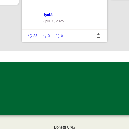
Tynkä
April 20, 2025
28
0
0
Donetti CMS