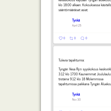
klo 18:00 alkaen. Kokouksessa käsitell
sääntömääräiset asiat.
Tynkä
April 25
0
0
0
Tulevia tapahtumia:
Tyngän Vesa Ry:n syyskokous keskivii
3.12 klo 17.00
Kauneimmat Joululaulu
tiistaina 9.12 klo 18
Molemmissa
tapahtumissa paikkana Tyngän Alueko
Tynkä
Nov 30